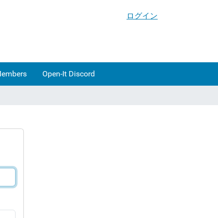
ログイン
Members
Open-It Discord