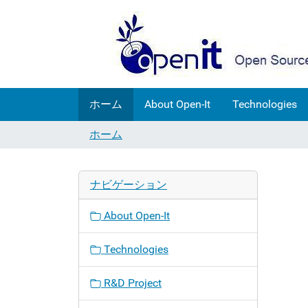
ホーム
About Open-It
Technologies
ホーム
ナビゲーション
About Open-It
Technologies
R&D Project