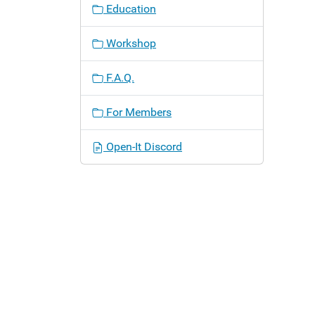
Education
Workshop
F.A.Q.
For Members
Open-It Discord