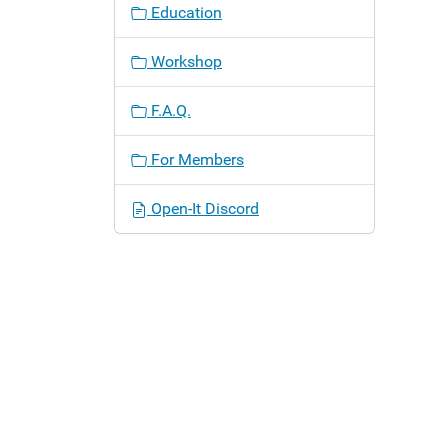
Education
Workshop
F.A.Q.
For Members
Open-It Discord