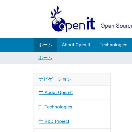
ホーム
About Open-It
Technologies
ホーム
ナビゲーション
About Open-It
Technologies
R&D Project