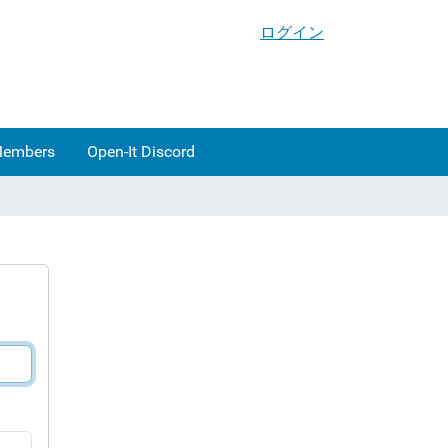
ログイン
Members
Open-It Discord