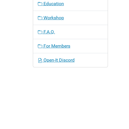
Education
Workshop
F.A.Q.
For Members
Open-It Discord