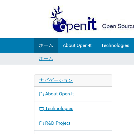
ホーム
About Open-It
Technologies
ホーム
ナビゲーション
About Open-It
Technologies
R&D Project