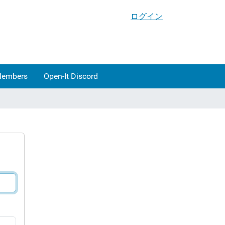
ログイン
Members
Open-It Discord