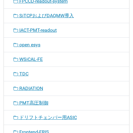
FPCCD-readout-system
SiTCPおよびDAQMW導入
IACT-PMT-readout
open esys
WSiCAL-FE
TDC
RADIATION
PMT高圧制御
ドリフトチェンバー用ASIC
Frontend-ERIS