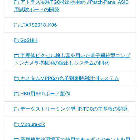
アトラス実験TGC検出器用新型Patch-Panel ASIC
用試験ボードの開発
LTARS2018_K06
GoSHIK
半導体ピクセル検出器を用いた電子飛跡型コンプ
トンカメラ搭載用の読出しシステムの開発
カスタムMPPCの光子到来時刻計測システム
HBD用ASDボード製作
データストリーミング型HR-TDCの主基板の開発
Mogura-clk
高耐放射線環境下で使用できるダイヤモンドを用