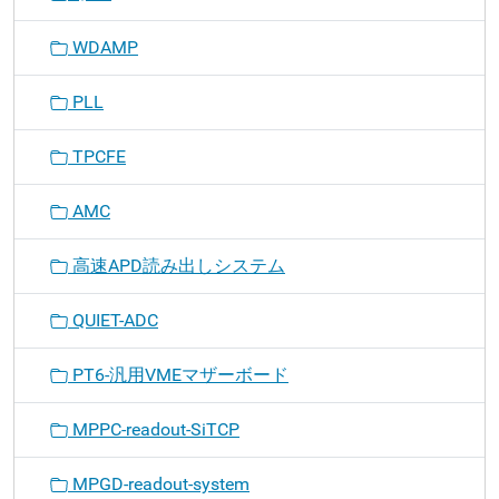
WDAMP
PLL
TPCFE
AMC
高速APD読み出しシステム
QUIET-ADC
PT6-汎用VMEマザーボード
MPPC-readout-SiTCP
MPGD-readout-system