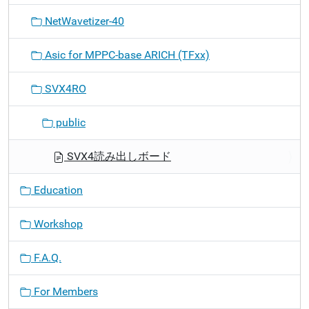
NetWavetizer-40
Asic for MPPC-base ARICH (TFxx)
SVX4RO
public
SVX4読み出しボード
Education
Workshop
F.A.Q.
For Members