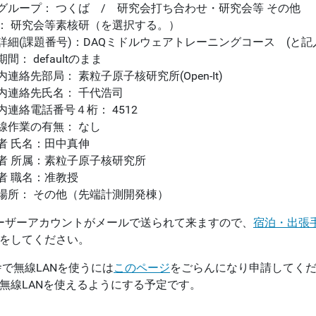
用務グループ： つくば / 研究会打ち合わせ・研究会等 その他
用務： 研究会等素核研（を選択する。）
用務詳細(課題番号)：DAQミドルウェアトレーニングコース (と
入期間： defaultのまま
構内連絡先部局： 素粒子原子核研究所(Open-It)
機構内連絡先氏名： 千代浩司
構内連絡電話番号４桁： 4512
放射線作業の有無： なし
責任者 氏名：田中真伸
責任者 所属：素粒子原子核研究所
責任者 職名：准教授
立入場所： その他（先端計測開発棟）
 ユーザーアカウントがメールで送られて来ますので、
宿泊・出張
をしてください。
宿舎で無線LANを使うには
このページ
をごらんになり申請してく
無線LANを使えるようにする予定です。