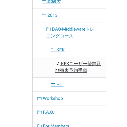
総研大
2013
DAQ-Middlewareトレー
ニングコース
KEK
KEKユーザー登録及
び宿舎予約手順
HIT
Workshop
F.A.Q.
For Members