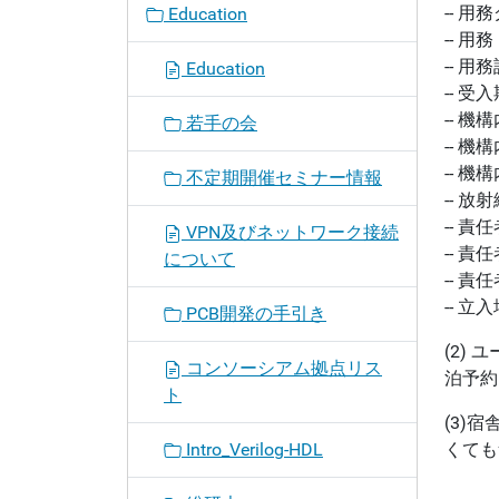
-- 
Education
-- 
-- 
Education
-- 受
-- 機
若手の会
-- 
-- 機
不定期開催セミナー情報
-- 
-- 
VPN及びネットワーク接続
-- 
について
-- 
-- 
PCB開発の手引き
(2)
コンソーシアム拠点リス
泊予約
ト
(3)
Intro_Verilog-HDL
くても