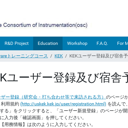
R&D Project
Education
Workshop
F.A.Q.
For 
lewareトレーニングコース
KEK
KEKユーザー登録及び宿舎
EKユーザー登録及び宿舎
ーザー登録（研究会・打ち合わせ等で来訪される方）
のページ
 利用規約
(http://uskek.kek.jp/user/registration.html)
を読んで
する」をクリックすると、「ユーザー新規登録」のページが開
に入力後「確認画面」を押してください。
【用務情報】は次のように入力してください。