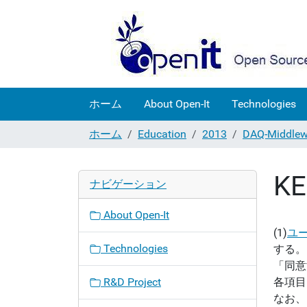
ホーム
About Open-It
Technologies
ホーム
Education
2013
DAQ-Midd
K
ナビゲーション
About Open-It
(1)
ユ
Technologies
する。
「同意
R&D Project
各項目
なお、