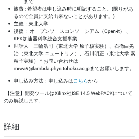
まで
旅費 : 希望者は申し込み時に明記すること。(限りがあ
るので全員に支給出来ないことがあります。)
主催：東北大学
後援： オープンソースコンソーシアム（Open-it） 、
KEK加速器科学総合支援事業
世話人：三輪浩司（東北大学 原子核実験）、石徹白晃
治（東北大学 ニュートリノ）、石川明正（東北大学 素
粒子実験）＊お問い合わせは
miwa9@lambda.phys.tohoku.ac.jpまでお願いします。
申し込み方法：申し込みは
こちら
から
【注意】開発ツールはXilinx社ISE 14.5 WebPACKについて
のみ解説します。
詳細