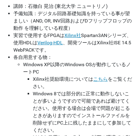
講師：石徹白 晃治 (東北大学 ニュートリノ)
予備知識：デジタル回路基礎知識を持っている事が望
ましい（AND, OR, INV回路およびDフリップフロップの
動作 を理解している程度）
実習で使用するFPGAは
Xilinx社
Spartan3ANシリーズ、
使用HDLは
Verilog-HDL
、開発ツールはXilinx社ISE 14.5
WebPACKです。
各自用意する物：
Windows XP以降のWindows OSが動作しているノ
ートPC
Xilinx社奨励環境については
こちら
をご覧くだ
さい。
Windows 8では部分的に正常に動作しないこ
とが多いようですので可能であれば避けてく
ださい。使用する場合は会場で問題が起こる
ときがありますのでインストールファイルを
削除せずにPC上に残したままにして参加して
ください。