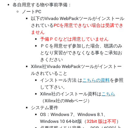
各自用意する物や事前準備：
ノートPC
以下のVivado WebPackツールがインストール
されている
PCを用意できない場合は受講でき
ません
予備ＰＣなどは用意していません
ＰＣを用意せず参加した場合、聴講のみ
となり実習ができなくなる事をご承知お
きください
Xilinx社Vivado WebPackツールがインストー
ルされていること
インストール方法 は
こちらの資料
を参照
して下さい。
Xilinx社のインストール資料は
こちら
（Xilinx社のWebページ）
システム要件
OS：Windows 7、Windows 8.1、
Windows 10 64-bit版（
32bit 版は不可
）