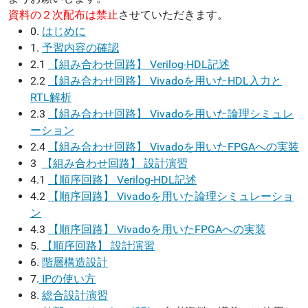
資料の２次配布は禁止
させていただきます。
0.
はじめに
1.
予習内容の確認
2.1
【組み合わせ回路】 Verilog-HDL記述
2.2
【組み合わせ回路】 Vivadoを用いたHDL入力と
RTL解析
2.3
【組み合わせ回路】 Vivadoを用いた論理シミュレ
ーション
2.4
【組み合わせ回路】 Vivadoを用いたFPGAへの実装
3
【組み合わせ回路】 設計演習
4.1
【順序回路】 Verilog-HDL記述
4.2
【順序回路】 Vivadoを用いた論理シミュレーショ
ン
4.3
【順序回路】 Vivadoを用いたFPGAへの実装
5.
【順序回路】 設計演習
6.
階層構造設計
7.
IPの使い方
8.
総合設計演習