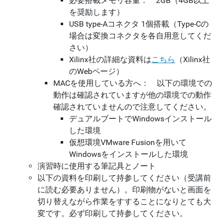
必要搭載メモリ容量： 2GB（4GB以上
を奨励します）
USB type-Aコネクタ 1個搭載（Type-Cの
場合は変換コネクタを各自用意してくだ
さい）
Xilinx社の詳細な資料は
こちら
（Xilinx社
のWebページ）
MACを使用している方へ： 以下の環境での
動作は確認されていますが他の環境での動作
確認されていませんので注意してください。
デュアルブートでWindowsインストール
した環境
仮想環境VMware Fusionを用いて
Windowsをインストールした環境
演習時に使用する筆記具とノート
以下の資料を印刷して持参してください（受講前
に読む必要ありません）。印刷物がないと画面を
切り替えながら作業をすすることになりとても大
変です。必ず印刷して持参してください。