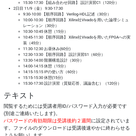
15:30-17:30 【組み合わせ回路】 設計演習C1（120分）
2日目 11/9（金） 9:30-17:30
9:30-10:00 【順序回路】 Verilog-HDL記述（30分）
10:00-10:30 【順序回路】 Xilinx社Vivadoを用いた論理シミュ
レーション（30分）
10:30-10:45 休憩（15分）
10:45-11:30 【順序回路】 Xilinx社Vivadoを用いたFPGAへの実
装（45分）
11:30-12:30 お昼休み(60分)
12:30-13:30 【順序回路】 設計演習S1（60分）
13:30-14:00 階層構造設計（30分）
14:00-14:15 休憩（15分）
14:15-15:15 IPの使い方（60分）
15:15-15:30 休憩(15分)
15:30-17:30 設計演習（質疑応答、議論含む）（120分）
テキスト
閲覧するためには受講者用ID/パスワード入力が必要です
(別途ご連絡いたします)。
パスワードの有効期限は受講後約２週間
に設定されていま
す。ファイルのダウンロードは受講後速やかに終わらせる
ようお願いします。