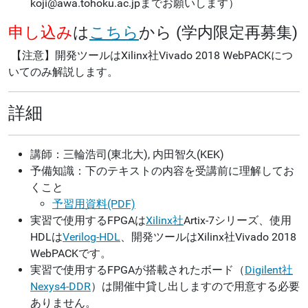
koji@awa.tohoku.ac.jpまでお願いします）
申し込み
は
こちら
から (学内限定再募集)
【注意】開発ツールはXilinx社Vivado 2018 WebPACKにつ
いてのみ解説します。
詳細
講師：三輪浩司(東北大), 内田智久(KEK)
予備知識：下のテキストの内容を受講前に理解してお
くこと
予習用資料(PDF)
実習で使用するFPGAは
Xilinx社
Artix-7シリーズ、使用
HDLは
Verilog-HDL
、開発ツールはXilinx社Vivado 2018
WebPACKです。
実習で使用するFPGAが搭載されたボード（
Digilent社
Nexys4-DDR
）は開催中貸し出しますので用意する必要
ありません。