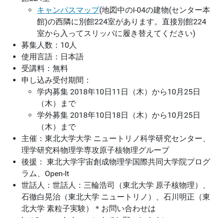
キャンパスマップ
(地図中のI-04の建物(センター本
館)の西隣に別館224室があります。直接別館224
室から入ってスリッパに履き替えてください)
募集人数：10人
使用言語：日本語
受講料：無料
申し込み受付期間：
学内募集 2018年10日11日（木）から10月25日
（木）まで
学外募集 2018年10日18日（木）から10月25日
（木）まで
主催：東北大学大学 ニュートリノ科学研究センター、
理学研究科物理学専攻原子核物理グループ
後援： 東北大学宇宙創成物理学国際共同大学院プログ
ラム、Open-It
世話人：世話人：三輪浩司（東北大学 原子核物理）、
石徹白晃治（東北大学 ニュートリノ）、石川明正（東
北大学 素粒子実験）＊お問い合わせは