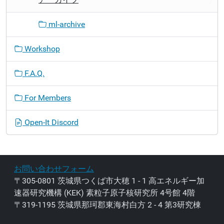
ml-archive
Workshop
F.A.Q.
For Members
Open-It Discord
お問い合わせフォーム
〒305-0801 茨城県つくば市大穂 1 - 1 高エネルギー加
速器研究機構 (KEK) 素粒子原子核研究所 4号館 4階
〒319-1195 茨城県那珂郡東海村白方 2 - 4 第3研究棟