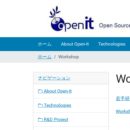
ホーム
About Open-It
Technologies
ホーム
Workshop
Wo
ナビゲーション
About Open-It
若手研
Technologies
Works
R&D Project