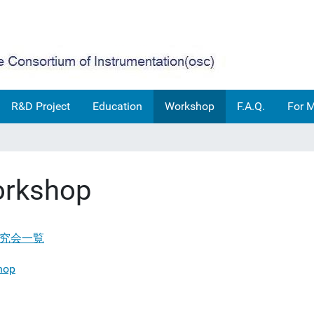
R&D Project
Education
Workshop
F.A.Q.
For 
rkshop
究会一覧
hop