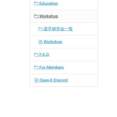
Education
Workshop
若手研究会一覧
Workshop
F.A.Q.
For Members
Open-It Discord