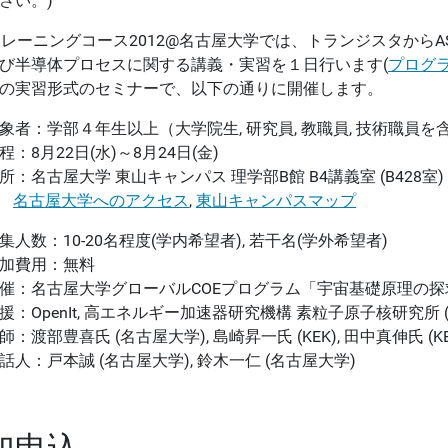
さい。)
Cトレーニングコース2012@名古屋大学では、トランジスタから
び半導体プロセスに関する講義・実習を１日行います(
プログ
の実習形式のセミナーで、以下の通りに開催します。
象者：学部４年生以上（大学院生, 研究員, 教職員, 技術職員を
程：8月22日(水)～8月24日(金)
所：名古屋大学 東山キャンパス 理学部B館 B4講義室 (B428室)
名古屋大学へのアクセス
,
東山キャンパスマップ
集人数：10-20名程度(学内希望者), 若干名(学外希望者)
加費用：無料
催：名古屋大学グローバルCOEプログラム「宇宙基礎原理の探求」(
援：OpenIt, 高エネルギー加速器研究機構 素粒子原子核研究所 (KE
師：渡部豊喜氏 (名古屋大学), 島崎昇一氏 (KEK), 田中真伸氏 (KEK
話人：戸本誠 (名古屋大学), 鈴木一仁 (名古屋大学)
加申込