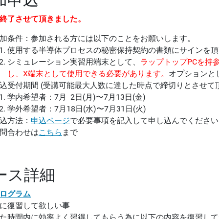
終了させて頂きました。
加条件：参加される方には以下のことをお願いします。
使用する半導体プロセスの秘密保持契約の書類にサインを頂きます。
シミュレーション実習用端末として、
ラップトップPCを持参
し、X端末として使用できる必要があります。
オプションと
込受付期間 (受講可能最大人数に達した時点で締切りとさせて
学内希望者：7月 2日(月)〜7月13日(金)
学外希望者：7月18日(水)〜7月31日(火)
込方法：
申込ページ
で必要事項を記入して申し込んでください
問合わせは
こちら
まで
ース詳細
ログラム
に復習して欲しい事
た時間内に効率よく習得してもらう為に以下の内容を復習して