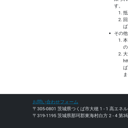
す。
抵
回
ば
その他
本
の
大
ht
ば
ま
お問い合わせフォーム
〒305-0801 茨城県つくば市大穂 1 - 1 高
〒319-1195 茨城県那珂郡東海村白方 2 - 4 第