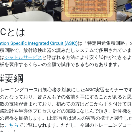
ICとは
tion Specific Integrated Circuit (ASIC)
は「特定用途集積回路」
積回路で、放射線検出器の読みだしシステムで多用されていま
は
シャトルサービス
と呼ばれる方法により安く試作ができるよ
板を製作するくらいの金額で試作できるものもあります。
催要綱
Cトレーニングコースは初心者を対象にしたASIC実習セミナーで
のとなっており、皆さんもその名前を耳にすることがあると思い
数の技術が含まれており、初めての方はどこから手を付けて良
路設計や半導体プロセスなどの知識になじんで頂き、計算機を用
の習得を目指します。(上部写真は過去の実習の様子と製作した
は
こちら
でご覧になれます。ただし、今回のトレーニングコース