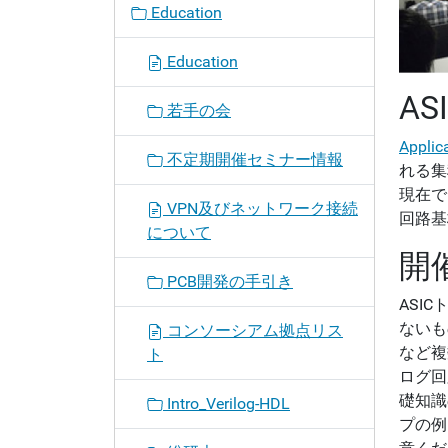
Education
Education
AS
若手の会
Applica
不定期開催セミナー情報
れる集
現在で
VPN及びネットワーク接続
回路基
について
開
PCB開発の手引き
ASI
ないも
コンソーシアム拠点リス
など複
ト
ログ回
礎知識
Intro_Verilog-HDL
プの例