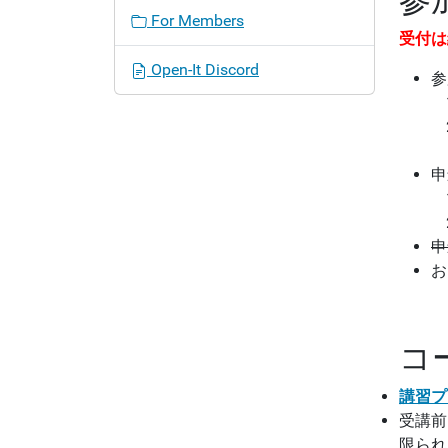
For Members
受付は
Open-It Discord
参
申
申
お
コ
講習プ
受講前
限られ