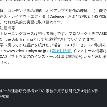
抗、コンデンサ等の理解、オペアンプの動作の理解、（可能で
路図・レイアウトエディタ（Cadence）およびSPICE（HS
、なお効果的に実習に取り組めます。
注意点等
トレーニングコースは初心者向けです。プロジェクト等でASIC開
On the Job Trainingとして別途検討させていただきます。
学へ戻ってから設計を続けたい場合、CADライセンスの取得をお
tp://www.vdec.u-tokyo.ac.jp）
(登録手順例)
インストール情報は
CADソフトウエアのインストールはほぼ問題がないかと思い
せん。
エネルギー加速器研究機構 (KEK) 素粒子原子核研究所 4号館 4階
3研究棟