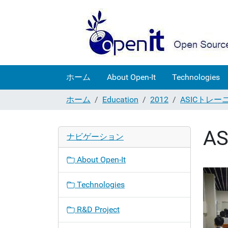
ホーム
About Open-It
Technologies
ホーム
Education
2012
ASICトレ
A
ナビゲーション
About Open-It
Technologies
R&D Project