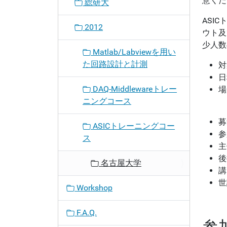
意くだ
総研大
ASI
2012
ウト及
少人数
Matlab/Labviewを用い
た回路設計と計測
対
日
DAQ-Middlewareトレー
場
ニングコース
募
ASICトレーニングコー
参
ス
主
後
名古屋大学
講
世
Workshop
F.A.Q.
参