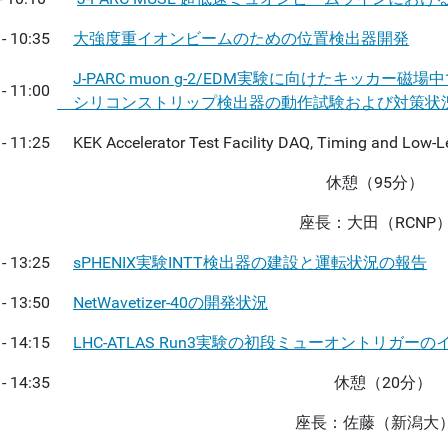
 - 10:35
大強度重イオンビームのための位置検出器開発
J-PARC muon g-2/EDM実験に向けたキッカー磁場
 - 11:00
シリコンストリップ検出器の動作試験および対策状
 - 11:25
KEK Accelerator Test Facility DAQ, Timing and Low-Le
休憩（95分）
座長：大田（RCNP
 - 13:25
sPHENIX実験INTT検出器の建設と運転状況の報告
 - 13:50
NetWavetizer-40の開発状況
 - 14:15
LHC-ATLAS Run3実験の初段ミューオントリガ
 - 14:35
休憩（20分）
座長：佐藤（新潟大