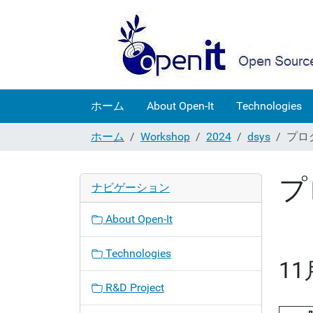
ホーム
About Open-It
Technologies
ホーム
Workshop
2024
dsys
プロ
プ
ナビゲーション
About Open-It
Technologies
1
R&D Project