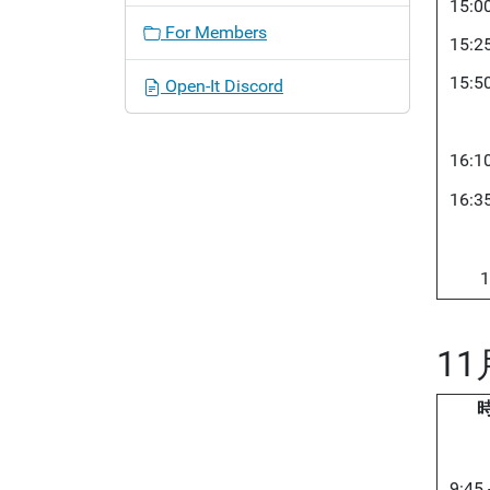
15:00
For Members
15:25
15:50
Open-It Discord
16:10
16:35
1
1
9:45 