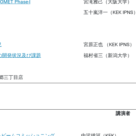
 COMET Phase-I
宮滝雅己
（大阪大学）
五十嵐洋一（KEK IPNS
）
況
宮原正也
（KEK IPNS）
ーターの開発状況及び課題
福村省三（新潟大学）
 本郷三丁目店
講演者
おけるビームコミッショニング
中沢雄河（KEK）