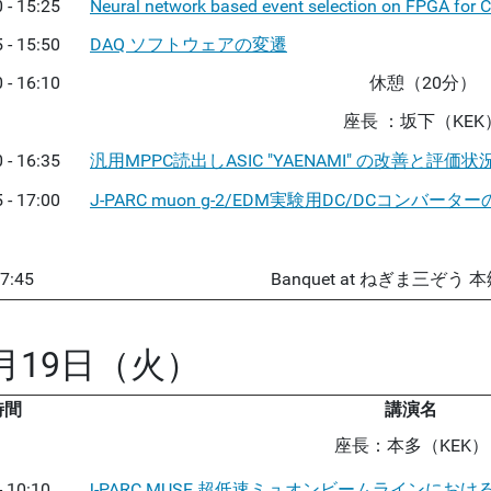
 - 15:25
Neural network based event selection on FPGA for
 - 15:50
DAQ ソフトウェアの変遷
 - 16:10
休憩（20分）
座長 ：坂下（KEK
 - 16:35
汎用MPPC読出しASIC "YAENAMI" の改善と評価状
 - 17:00
J-PARC muon g-2/EDM実験用DC/DCコンバ
7:45
Banquet at ねぎま三ぞう
1月19日（火）
時間
講演名
座長：本多（KEK）
- 10:10
J-PARC MUSE 超低速ミュオンビームラインに