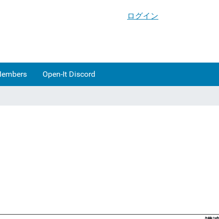
ログイン
Members
Open-It Discord