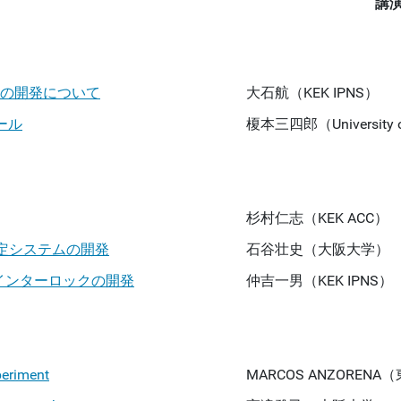
講
）
ル系の開発について
大石航（KEK IPNS）
ツール
榎本三四郎（University of
）
杉村仁志（KEK ACC）
測定システムの開発
石谷壮史（大阪大学）
電圧インターロックの開発
仲吉一男（KEK IPNS）
）
periment
MARCOS ANZORENA