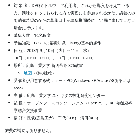
対 象 者：DAQミドルウェア利用者、これから導入を考えている
方、興味をもっておられる方で実習にも参加されるかた。講義のみ
を聴講希望のかたの募集は上記募集期間後に、定員に達していない
場合に行います。
募集人数：10名程度
予備知識：C, C++の基礎知識, Linuxの基本的操作
日 程：2013年9月10日（火）～11日（水）
10日（10:00 - 17:00）、11日（10:00 - 16:00）
場所：広島工業大学 新四号館 325教室
地図
（⑧の建物）
受講者が用意する物：ノートPC (Windows XP/Vista/7/8あるいは
Mac)
主 催：広島工業大学 ユビキタス技術研究センター
後 援：
オープンソースコンソーシアム（Open-it） 、KEK加速器科
学総合支援事業
講 師：長坂(広島工大)、千代(KEK)、濱田(KEK)
旅費の補助はありません。