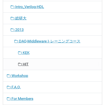
Intro_Verilog-HDL
総研大
2013
DAQ-Middlewareトレーニングコース
KEK
HIT
Workshop
F.A.Q.
For Members