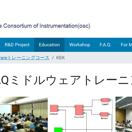
R&D Project
Education
Workshop
F.A.Q.
For 
lewareトレーニングコース
KEK
AQミドルウェアトレー