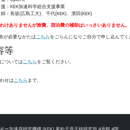
 援：KEK加速科学総合支援事業
 師：長坂(広島工大)、千代(KEK)、濱田(KEK)
わけありませんが旅費、宿泊費の補助はいっさいありません。
宿舎が必要なかたは
こちら
をごらんになりご自分で申し込んでく
容等
については
こちら
をご覧ください。
わせは
こちら
まで。
エネルギー加速器研究機構 (KEK) 素粒子原子核研究所 4号館 4階