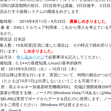
3日間の講習期間の初日、2日目前半は講義、2日目後半、３日目
読みだす小規模システムの構築をめざします。
集時期： 2015年8月11日～9月25日
募集しめきりました
。
 象 者：DAQミドルウェア利用者、これから導入を考えてい
るかた。
用言語: 日本語
集人数：10名程度(定員に達した場合は、その時点で締め切り
で行います）
しめきりました。
込方法：
申し込みページ
で必要事項を記入してください。
備知識：C, C++の基礎知識, Linuxの基本的操作
 程：2015年9月29日（火）～10月1日（木）
日目以降は実習を行います。実習について、時間の都合がつか
（たとえば10月1日は出席しないということも可能です）。
 所：高エネルギー加速器研究機構(KEK)、先端計測開発棟208
講者が用意する物：ノートPC (Windows Vista/7/8あるい
有線LANは実習でボードからデータを読むのに使用します。ノー
タをご用意ください） (Windows XPは使えません）
 催：Open-It