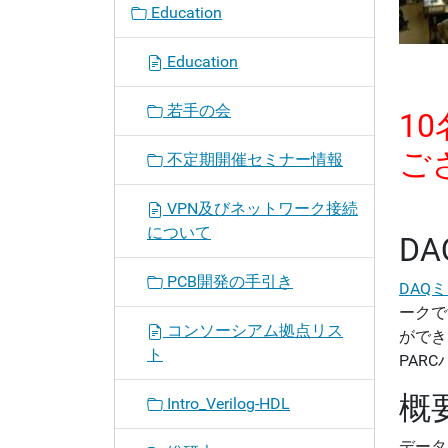
Education
Education
若手の会
1
ご
不定期開催セミナー情報
VPN及びネットワーク接続
について
D
PCB開発の手引き
DAQ
ークで
コンソーシアム拠点リス
ができ
ト
PAR
概
Intro_Verilog-HDL
データ