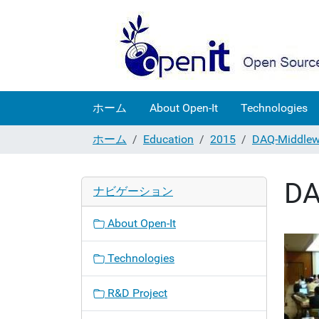
ホーム
About Open-It
Technologies
ホーム
Education
2015
DAQ-Midd
D
ナビゲーション
About Open-It
Technologies
R&D Project