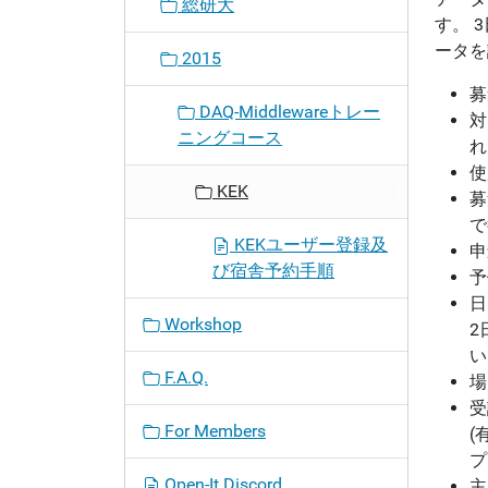
総研大
す。 
ータを
2015
募
DAQ-Middlewareトレー
対
ニングコース
れ
使
KEK
募
KEKユーザー登録及
申
び宿舎予約手順
予
日
Workshop
2
い
F.A.Q.
場
受
For Members
(
プ
Open-It Discord
主