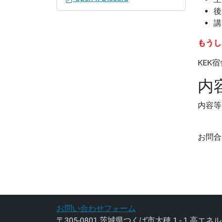
後
講
もうし
KEK
内
内容等
お問合
お問い合わせフォーム
〒305-0801 茨城県つくば市大穂 1 - 1 高