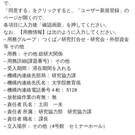
で、
「同意する」をクリックすると、「ユーザー新規登録」の
ページが開くので、
各項目に入力後「確認画面」を押してください。
なお、【用務情報】は次のように入力してください。
-- 用務グループ： つくば／研究打合せ・研究会・外部資金
等 その他
-- 用務： その他 総研大関係
-- 用務詳細(課題番号)： その他
-- 受入期間： 滞在期間を入れる
-- 機構内連絡先部局： 研究協力課
-- 機構内連絡先氏名： 大学院教育係
-- 機構内連絡電話番号４桁： 5128
-- 放射線作業の有無： 無
-- 責任者 氏名： 土田 一夫
-- 責任者 所属： 研究協力部 研究協力課
-- 責任者 職名： 課長
-- 立入場所： その他（4号館 セミナーホール）