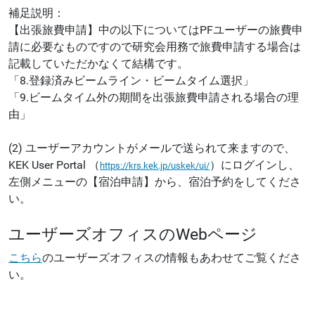
補足説明：
【出張旅費申請】中の以下については
PFユーザーの旅費申
請に必要なものですので
研究会用務で旅費申請する場合は
記載していただかなくて結構です。
「8.登録済みビームライン・ビームタイム選択」
「9.ビームタイム外の期間を出張旅費申請される場合の理
由」
(2) ユーザーアカウントがメールで送られて来ますので、
KEK User Portal （
）
にログインし、
https://krs.kek.jp/uskek/ui/
左側メニューの【宿泊申請】から、宿泊予約をしてくださ
い。
ユーザーズオフィスのWebページ
こちら
のユーザーズオフィスの情報もあわせてご覧くださ
い。