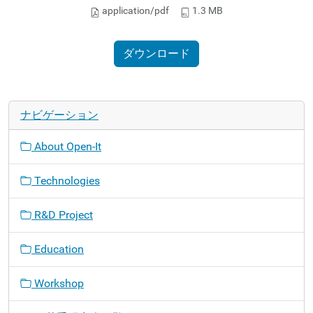
application/pdf
1.3 MB
ダウンロード
ナビゲーション
About Open-It
Technologies
R&D Project
Education
Workshop