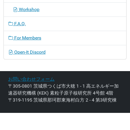
Workshop
F.A.Q.
For Members
Open-It Discord
お問い合わせフォーム
〒305-0801 茨城県つくば市大穂 1 - 1 高エネルギー加
速器研究機構 (KEK) 素粒子原子核研究所 4号館 4階
〒319-1195 茨城県那珂郡東海村白方 2 - 4 第3研究棟