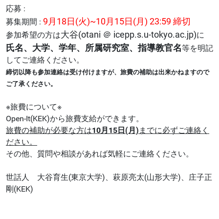
応募 :
9月18日(火)~10月15日(月) 23:59 締切
募集期間 :
大谷(otani ＠ icepp.s.u-tokyo.ac.jp)
参加希望の方は
に
氏名、大学、学年、所属研究室、指導教官名
等を明記
してご連絡ください。
締切以降も参加連絡は受け付けますが、旅費の補助は出来かねますので
ご了承ください。
※旅費について※
Open-It(KEK)から旅費支給ができます。
旅費の補助が必要な方は
10月15日(月)
までに必ずご連絡く
ださい。
その他、質問や相談があれば気軽にご連絡ください。
世話人 大谷育生(東京大学)、萩原亮太(山形大学)、庄子正
剛(KEK)