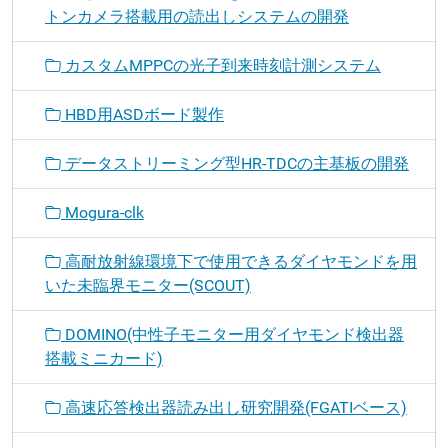
トンカメラ搭載用の読出しシステムの開発
カスタムMPPCの光子到来時刻計測システム
HBD用ASDボード製作
データストリーミング型HR-TDCの主基板の開発
Mogura-clk
高耐放射線環境下で使用できるダイヤモンドを用
いた未臨界モニター(SCOUT)
DOMINO(中性子モニター用ダイヤモンド検出器
搭載ミニカード)
高速応答検出器読み出し研究開発(FGATIベース)