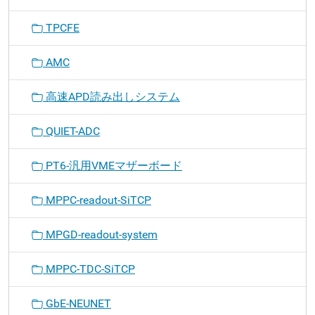
TPCFE
AMC
高速APD読み出しシステム
QUIET-ADC
PT6-汎用VMEマザーボード
MPPC-readout-SiTCP
MPGD-readout-system
MPPC-TDC-SiTCP
GbE-NEUNET