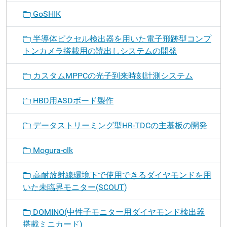
GoSHIK
半導体ピクセル検出器を用いた電子飛跡型コンプ
トンカメラ搭載用の読出しシステムの開発
カスタムMPPCの光子到来時刻計測システム
HBD用ASDボード製作
データストリーミング型HR-TDCの主基板の開発
Mogura-clk
高耐放射線環境下で使用できるダイヤモンドを用
いた未臨界モニター(SCOUT)
DOMINO(中性子モニター用ダイヤモンド検出器
搭載ミニカード)