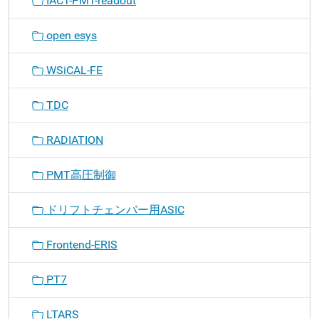
IACT-PMT-readout
open esys
WSiCAL-FE
TDC
RADIATION
PMT高圧制御
ドリフトチェンバー用ASIC
Frontend-ERIS
PT7
LTARS