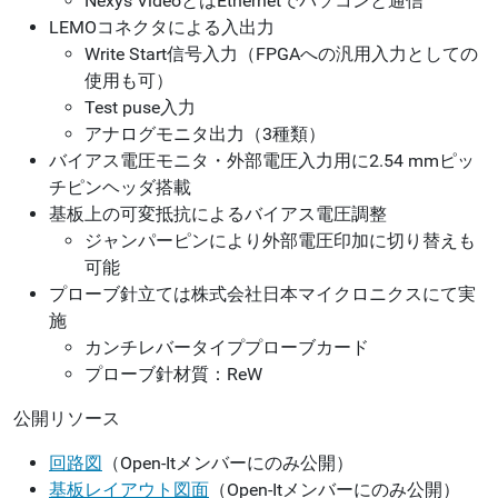
Nexys VideoとはEthernetでパソコンと通信
LEMOコネクタによる入出力
Write Start信号入力（FPGAへの汎用入力としての
使用も可）
Test puse入力
アナログモニタ出力（3種類）
バイアス電圧モニタ・外部電圧入力用に2.54 mmピッ
チピンヘッダ搭載
基板上の可変抵抗によるバイアス電圧調整
ジャンパーピンにより外部電圧印加に切り替えも
可能
プローブ針立ては株式会社日本マイクロニクスにて実
施
カンチレバータイププローブカード
プローブ針材質：ReW
公開リソース
回路図
（Open-Itメンバーにのみ公開）
基板レイアウト図面
（Open-Itメンバーにのみ公開）