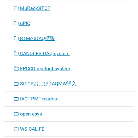
MuRad-SiTCP
uPIC
RTMのDAQ拡張
CANDLES-DAQ-system
FPCCD-readout-system
SiTCPおよびDAQMW導入
IACT-PMT-readout
open esys
WSiCAL-FE