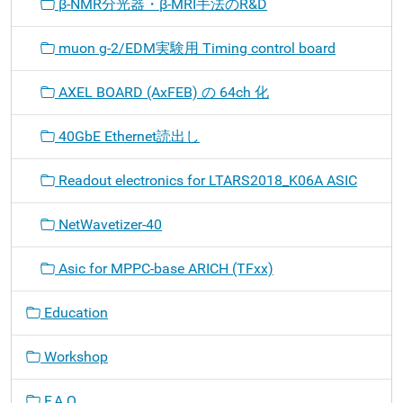
β-NMR分光器・β-MRI手法のR&D
muon g-2/EDM実験用 Timing control board
AXEL BOARD (AxFEB) の 64ch 化
40GbE Ethernet読出し
Readout electronics for LTARS2018_K06A ASIC
NetWavetizer-40
Asic for MPPC-base ARICH (TFxx)
Education
Workshop
F.A.Q.