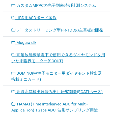
カスタムMPPCの光子到来時刻計測システム
HBD用ASDボード製作
データストリーミング型HR-TDCの主基板の開発
Mogura-clk
高耐放射線環境下で使用できるダイヤモンドを用
いた未臨界モニター(SCOUT)
DOMINO(中性子モニター用ダイヤモンド検出器
搭載ミニカード)
高速応答検出器読み出し研究開発(FGATIベース)
TIAMAT(Time Interleaved ADC for Multi-
ApplicaTion) 1Gsps ADC: 波形サンプリング用途