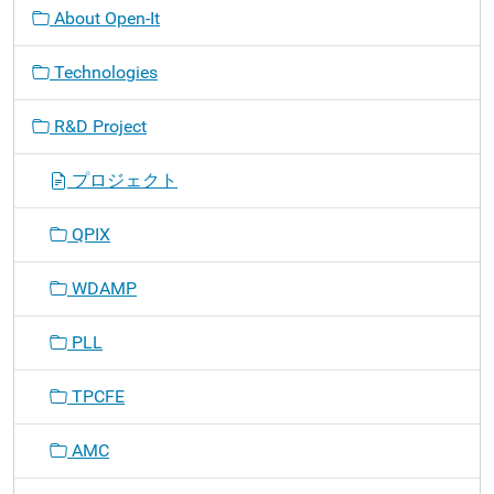
About Open-It
Technologies
R&D Project
プロジェクト
QPIX
WDAMP
PLL
TPCFE
AMC