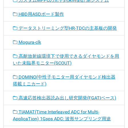
カスタムMPPCの光子到来時刻計測システム
HBD用ASDボード製作
データストリーミング型HR-TDCの主基板の開発
Mogura-clk
高耐放射線環境下で使用できるダイヤモンドを用
いた未臨界モニター(SCOUT)
DOMINO(中性子モニター用ダイヤモンド検出器
搭載ミニカード)
高速応答検出器読み出し研究開発(FGATIベース)
TIAMAT(Time Interleaved ADC for Multi-
ApplicaTion) 1Gsps ADC: 波形サンプリング用途