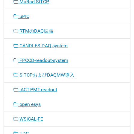
MuRad-SiTCP
uPIC
RTMのDAQ拡張
CANDLES-DAQ-system
FPCCD-readout-system
SiTCPおよびDAQMW導入
IACT-PMT-readout
open esys
WSiCAL-FE
TDC