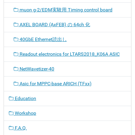
muon g-2/EDM実験用 Timing control board
AXEL BOARD (AxFEB) の 64ch 化
40GbE Ethernet読出し
Readout electronics for LTARS2018_K06A ASIC
NetWavetizer-40
Asic for MPPC-base ARICH (TFxx)
Education
Workshop
F.A.Q.