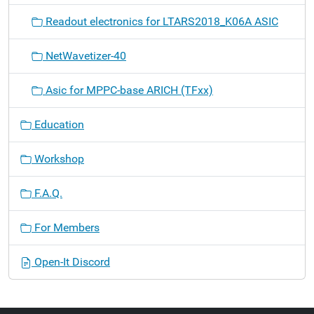
Readout electronics for LTARS2018_K06A ASIC
NetWavetizer-40
Asic for MPPC-base ARICH (TFxx)
Education
Workshop
F.A.Q.
For Members
Open-It Discord