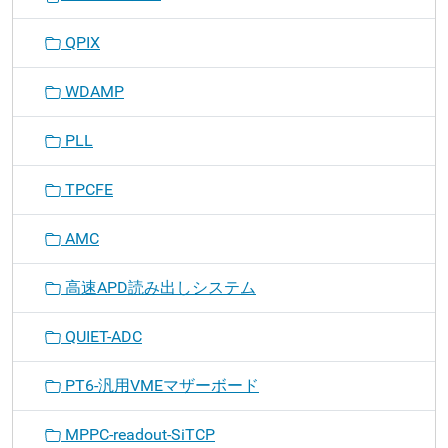
QPIX
WDAMP
PLL
TPCFE
AMC
高速APD読み出しシステム
QUIET-ADC
PT6-汎用VMEマザーボード
MPPC-readout-SiTCP