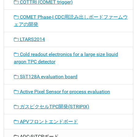
COTTRI (COMET trigger)
COMET Phase-I CDC用読み出しボードファームウ
ェアの開発
LTARS2014
Cold readout electronics for a large size liquid
argon TPC detector
SliT128A evaluation board
Active Pixel Sensor for process evaluation
ガスピクセルTPC開発(STRIPIX)
APVフロントエンドボード
ADC-SiTCPボード