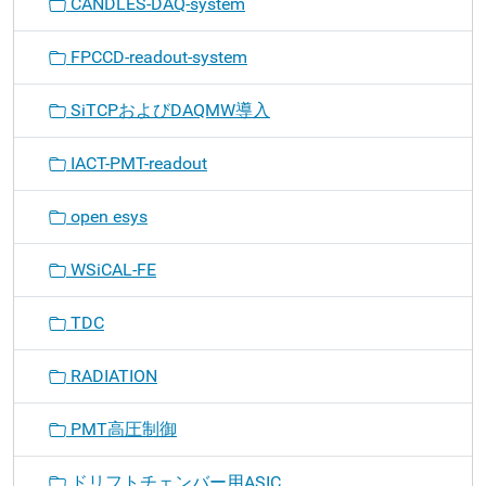
CANDLES-DAQ-system
FPCCD-readout-system
SiTCPおよびDAQMW導入
IACT-PMT-readout
open esys
WSiCAL-FE
TDC
RADIATION
PMT高圧制御
ドリフトチェンバー用ASIC