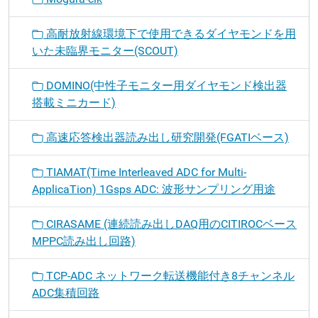
高耐放射線環境下で使用できるダイヤモンドを用
いた未臨界モニター(SCOUT)
DOMINO(中性子モニター用ダイヤモンド検出器
搭載ミニカード)
高速応答検出器読み出し研究開発(FGATIベース)
TIAMAT(Time Interleaved ADC for Multi-
ApplicaTion) 1Gsps ADC: 波形サンプリング用途
CIRASAME (連続読み出しDAQ用のCITIROCベース
MPPC読み出し回路)
TCP-ADC ネットワーク転送機能付き8チャンネル
ADC集積回路