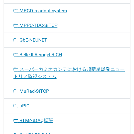
MPGD-readout-system
MPPC-TDC-SiTCP
GbE-NEUNET
Belle-II-Aerogel-RICH
スーパーカミオカンデにおける超新星爆発ニュー
トリノ監視システム
MuRad-SiTCP
uPIC
RTMのDAQ拡張