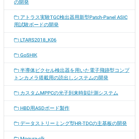
の開発
アトラス実験TGC検出器用新型Patch-Panel ASIC
用試験ボードの開発
LTARS2018_K06
GoSHIK
半導体ピクセル検出器を用いた電子飛跡型コンプ
トンカメラ搭載用の読出しシステムの開発
カスタムMPPCの光子到来時刻計測システム
HBD用ASDボード製作
データストリーミング型HR-TDCの主基板の開発
Mogura-clk