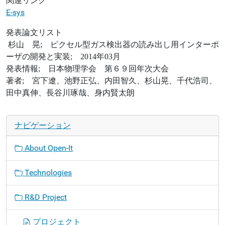
関連リンク
E-sys
発表論文リスト
杉山 晃; ピクセル型ガス検出器の読み出し用インターポ
ーザの開発と実装; 2014年03月
発表情報; 日本物理学会 第６９回年次大会
著者; 宮下遼、池野正弘、内田智久、杉山晃、千代浩司、
田中真伸、長谷川琢哉、身内賢太朗
ナビゲーション
About Open-It
Technologies
R&D Project
プロジェクト