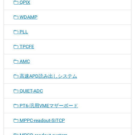
QPIX
WDAMP
PLL
TPCFE
AMC
高速APD読み出しシステム
QUIET-ADC
PT6-汎用VMEマザーボード
MPPC-readout-SiTCP