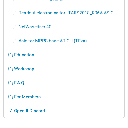
Readout electronics for LTARS2018_K06A ASIC
NetWavetizer-40
Asic for MPPC-base ARICH (TFxx)
Education
Workshop
F.A.Q.
For Members
Open-It Discord