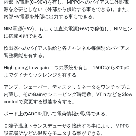
内部HV電源(0~90V)を有し、MPPCへのバイアスに外部電
源を必要としない（外部から供給する事もできる)。また、
内部HV電源を外部に出力する事もできる。
NIM電源(+6V)、もしくは直流電源(+6V)で稼働し、NIMビン
に搭載可能である。
検出器へのバイアス供給と各チャンネル毎個別のバイアス
調整機能を有する。
High gainとLow gain二つの系統を有し、160fCから320pC
までダイナミックレンジを有する。
アンプ、シェーパー、ディスクリミネータをワンチップに
内蔵し、そのGainやシェーピング時定数、VTｈなどをSlow
controlで変更する機能を有する。
ボード上のADCを用いて電荷情報が取得できる。
２端子温度トランスデューサを接続する事により、MPPC
設置場所などの温度をモニタする事ができる。