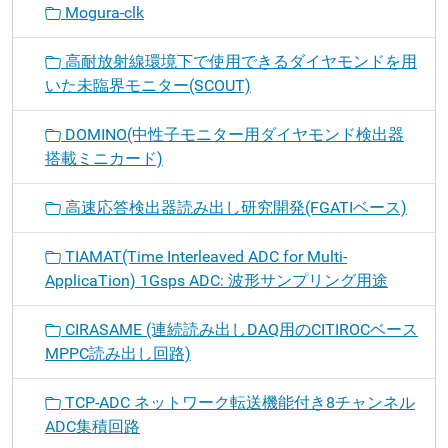
Mogura-clk
高耐放射線環境下で使用できるダイヤモンドを用
いた未臨界モニター(SCOUT)
DOMINO(中性子モニター用ダイヤモンド検出器
搭載ミニカード)
高速応答検出器読み出し研究開発(FGATIベース)
TIAMAT(Time Interleaved ADC for Multi-
ApplicaTion) 1Gsps ADC: 波形サンプリング用途
CIRASAME (連続読み出しDAQ用のCITIROCベース
MPPC読み出し回路)
TCP-ADC ネットワーク転送機能付き8チャンネル
ADC集積回路