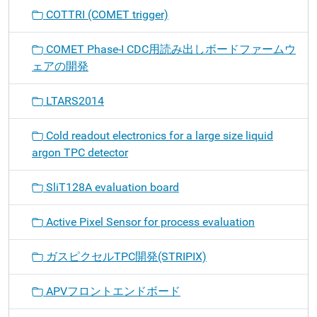
COTTRI (COMET trigger)
COMET Phase-I CDC用読み出しボードファームウ
ェアの開発
LTARS2014
Cold readout electronics for a large size liquid
argon TPC detector
SliT128A evaluation board
Active Pixel Sensor for process evaluation
ガスピクセルTPC開発(STRIPIX)
APVフロントエンドボード