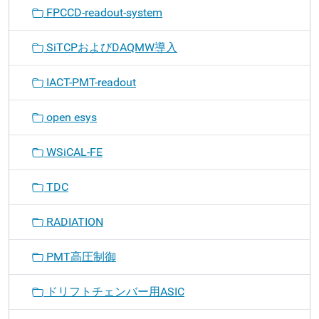
FPCCD-readout-system
SiTCPおよびDAQMW導入
IACT-PMT-readout
open esys
WSiCAL-FE
TDC
RADIATION
PMT高圧制御
ドリフトチェンバー用ASIC