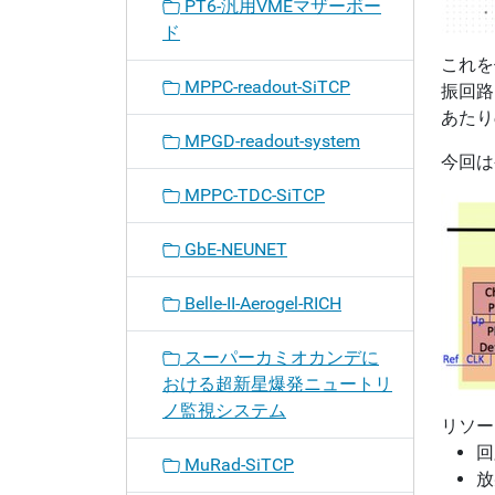
PT6-汎用VMEマザーボー
ド
これを
MPPC-readout-SiTCP
振回路
あたり
MPGD-readout-system
今回は
MPPC-TDC-SiTCP
GbE-NEUNET
Belle-II-Aerogel-RICH
スーパーカミオカンデに
おける超新星爆発ニュートリ
ノ監視システム
リソー
回
MuRad-SiTCP
放