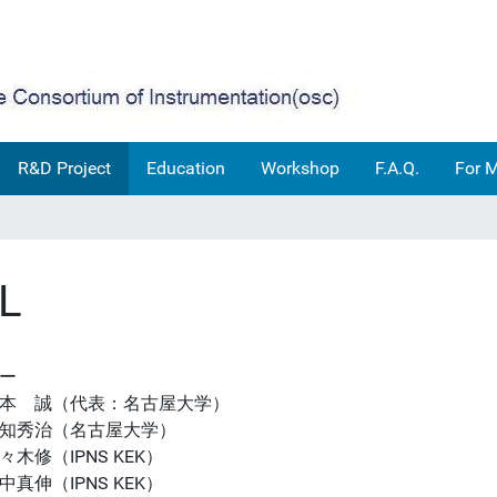
R&D Project
Education
Workshop
F.A.Q.
For 
L
ー
本 誠（代表：名古屋大学）
知秀治（名古屋大学）
々木修（IPNS KEK）
中真伸（IPNS KEK）