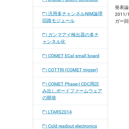
発表論
汎用多チャンネルNIM論理
201
回路モジュール
ガー回
ガンマアイ検出器の多チ
ャンネル化
COMET ECal small board
COTTRI (COMET trigger)
COMET Phase-I CDC用読
み出しボードファームウェア
の開発
LTARS2014
Cold readout electronics