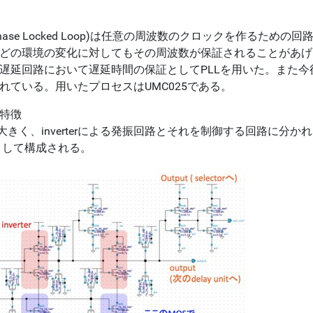
(Phase Locked Loop)は任意の周波数のクロックを作る
どの環境の変化に対してもその周波数が保証されることがあげ
遅延回路において遅延時間の保証としてPLLを用いた。また今
れている。用いたプロセスはUMC025である。
特徴
は大きく、inverterによる発振回路とそれを制御する回路に分かれる
itとして構成される。