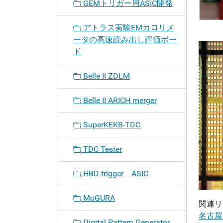
GEMトリガー用ASIC開発
アトラス実験EMカロリメ
ータの高速読み出し評価ボー
ド
Belle II ZDLM
Belle II ARICH merger
SuperKEKB-TDC
TDC Tester
HBD trigger ASIC
MoGURA
関連リ
名古屋
Digital Pattern Generator