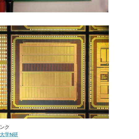
ンク
大学N研