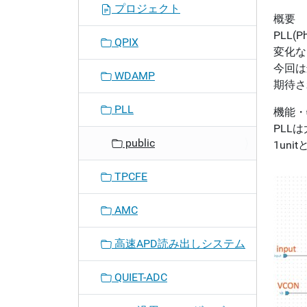
プロジェクト
概要
PLL
QPIX
変化な
今回は
WDAMP
期待さ
PLL
機能・
PLL
public
1un
TPCFE
AMC
高速APD読み出しシステム
QUIET-ADC