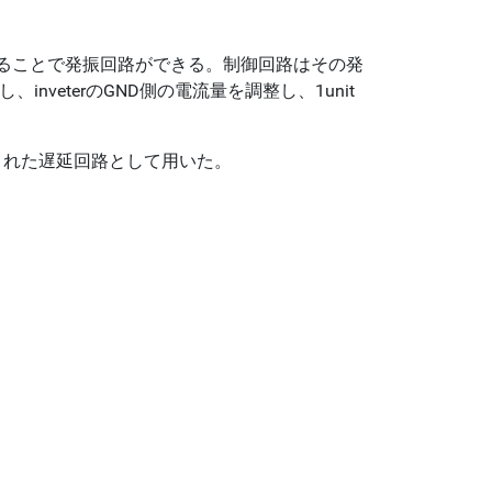
ドバックすることで発振回路ができる。制御回路はその発
veterのGND側の電流量を調整し、1unit
証された遅延回路として用いた。