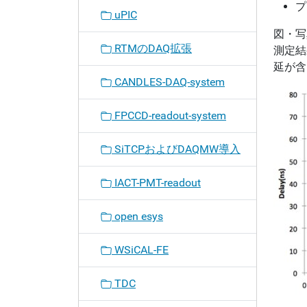
プ
uPIC
図・写
RTMのDAQ拡張
測定結
延が含
CANDLES-DAQ-system
FPCCD-readout-system
SiTCPおよびDAQMW導入
IACT-PMT-readout
open esys
WSiCAL-FE
TDC