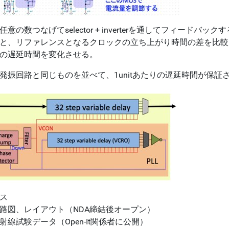
任意の数つなげてselector + inverterを通してフィー
と、リファレンスとなるクロックの立ち上がり時間の差を比較し、in
の遅延時間を変化させる。
発振回路と同じものを並べて、1unitあたりの遅延時間が保
ス
路図、レイアウト（NDA締結後オープン）
射線試験データ（Open-It関係者に公開）