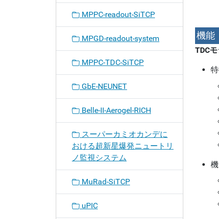
MPPC-readout-SiTCP
機能
MPGD-readout-system
TDC
MPPC-TDC-SiTCP
特
GbE-NEUNET
Belle-II-Aerogel-RICH
スーパーカミオカンデに
おける超新星爆発ニュートリ
ノ監視システム
機
MuRad-SiTCP
uPIC