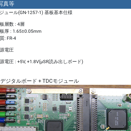
写真等
ジュール(GN-1257-1) 基板基本仕様
板層数 : 4層
板厚 : 1.65±0.05mm
質: FR-4
源電圧
源電圧 : +5V, +1.8V(µSR読み出しボード)
用デジタルボード + TDCモジュール