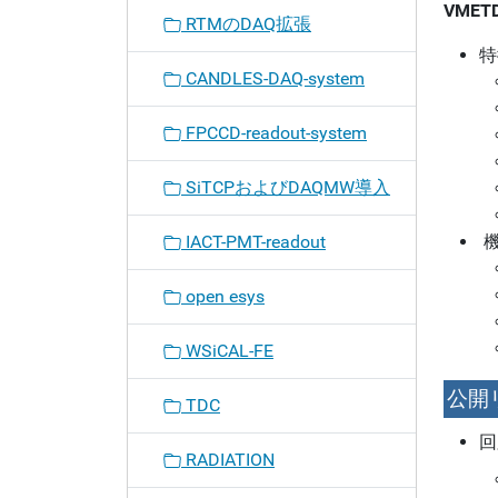
VME
RTMのDAQ拡張
特
CANDLES-DAQ-system
FPCCD-readout-system
SiTCPおよびDAQMW導入
IACT-PMT-readout
open esys
WSiCAL-FE
公開
TDC
回
RADIATION