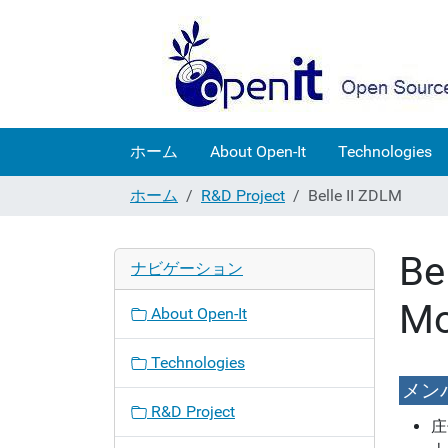
ホーム
About Open-It
Technologies
ホーム
R&D Project
Belle II ZDLM
Be
ナビゲーション
Mo
About Open-It
Technologies
メン
R&D Project
庄