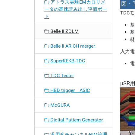
アトラス実験EMカロリメ
図・
ータの高速読み出し評価ボー
TDCモ
ド
基
Belle II ZDLM
基
材
Belle II ARICH merger
入力電
SuperKEKB-TDC
電
TDC Tester
µSR
HBD trigger ASIC
MoGURA
Digital Pattern Generator
汎用多チャンネルNIM論理