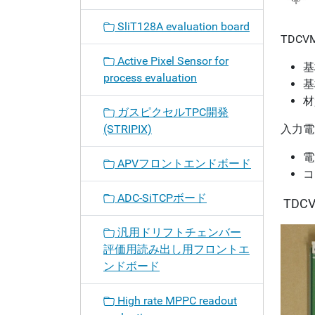
SliT128A evaluation board
TDCV
Active Pixel Sensor for
基
process evaluation
基
材質
ガスピクセルTPC開発
入力電
(STRIPIX)
電
APVフロントエンドボード
コ
ADC-SiTCPボード
TDC
汎用ドリフトチェンバー
評価用読み出し用フロントエ
ンドボード
High rate MPPC readout