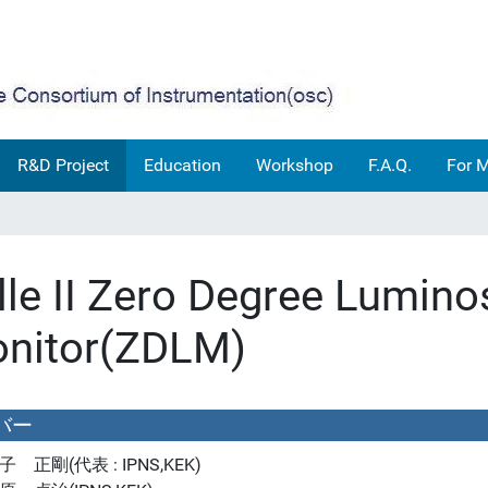
R&D Project
Education
Workshop
F.A.Q.
For 
lle II Zero Degree Lumino
nitor(ZDLM)
バー
子 正剛(代表 : IPNS,KEK)