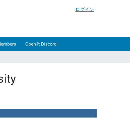
ログイン
Members
Open-It Discord
sity