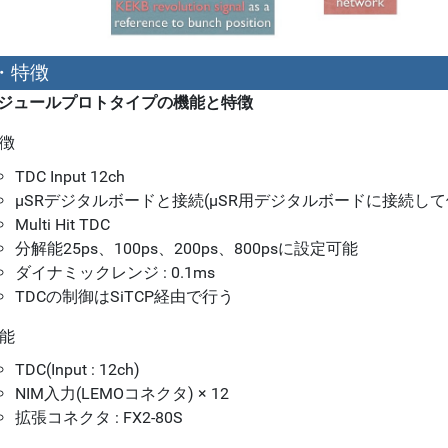
・特徴
モジュールプロトタイプの機能と特徴
徴
TDC Input 12ch
µSRデジタルボードと接続(µSR用デジタルボードに接続して
Multi Hit TDC
分解能25ps、100ps、200ps、800psに設定可能
ダイナミックレンジ : 0.1ms
TDCの制御はSiTCP経由で行う
能
TDC(Input : 12ch)
NIM入力(LEMOコネクタ) × 12
拡張コネクタ : FX2-80S