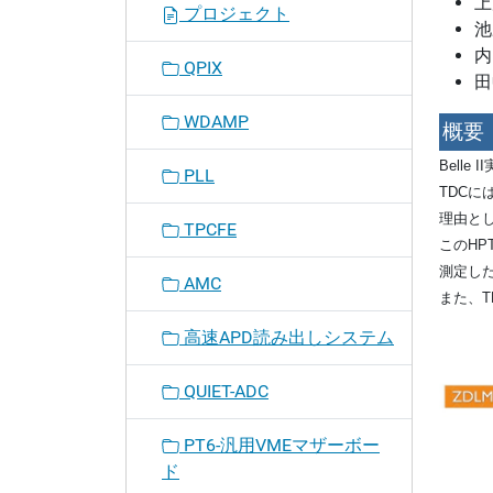
上
プロジェクト
池
内
QPIX
田
WDAMP
概要
Belle
PLL
TDCには
理由とし
TPCFE
このHPT
測定した
AMC
また、T
高速APD読み出しシステム
QUIET-ADC
PT6-汎用VMEマザーボー
ド