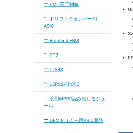
PMT高圧制御
O
ドリフトチェンバー用
ASIC
Sa
Frontend-ERIS
PT7
F
LTARS
LEPS2-TPCFE
汎用MPPC読み出しモジュ
ール
GEMトリガー用ASIC開発