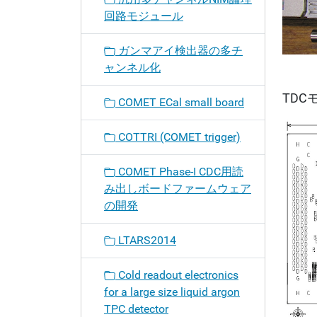
回路モジュール
ガンマアイ検出器の多チ
ャンネル化
TDC
COMET ECal small board
COTTRI (COMET trigger)
COMET Phase-I CDC用読
み出しボードファームウェア
の開発
LTARS2014
Cold readout electronics
for a large size liquid argon
TPC detector