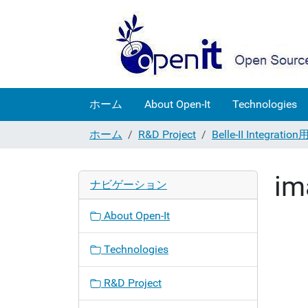
ホーム
About Open-It
Technologies
ホーム
R&D Project
Belle-II Integrat
im
ナビゲーション
About Open-It
Technologies
R&D Project