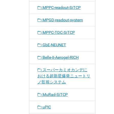
MPPC-readout-SiTCP
MPGD-readout-system
MPPC-TDC-SiTCP
GbE-NEUNET
Belle-II-Aerogel-RICH
スーパーカミオカンデに
おける超新星爆発ニュートリ
ノ監視システム
MuRad-SiTCP
uPIC