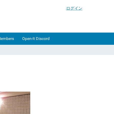
ログイン
Members
Open-It Discord