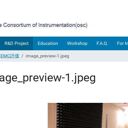
R&D Project
Education
Workshop
F.A.Q.
For 
ion用EMC評価
image_preview-1.jpeg
age_preview-1.jpeg