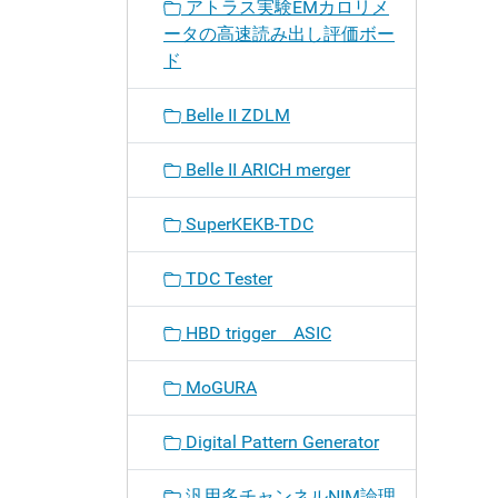
アトラス実験EMカロリメ
ータの高速読み出し評価ボー
ド
Belle II ZDLM
Belle II ARICH merger
SuperKEKB-TDC
TDC Tester
HBD trigger ASIC
MoGURA
Digital Pattern Generator
汎用多チャンネルNIM論理