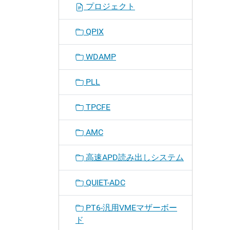
プロジェクト
QPIX
WDAMP
PLL
TPCFE
AMC
高速APD読み出しシステム
QUIET-ADC
PT6-汎用VMEマザーボー
ド