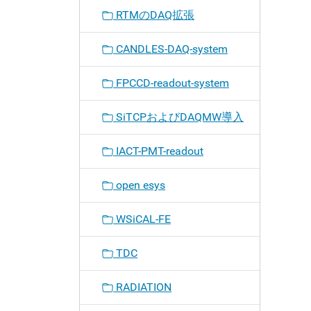
RTMのDAQ拡張
CANDLES-DAQ-system
FPCCD-readout-system
SiTCPおよびDAQMW導入
IACT-PMT-readout
open esys
WSiCAL-FE
TDC
RADIATION