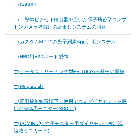
GoSHIK
半導体ピクセル検出器を用いた電子飛跡型コンプ
トンカメラ搭載用の読出しシステムの開発
カスタムMPPCの光子到来時刻計測システム
HBD用ASDボード製作
データストリーミング型HR-TDCの主基板の開発
Mogura-clk
高耐放射線環境下で使用できるダイヤモンドを用
いた未臨界モニター(SCOUT)
DOMINO(中性子モニター用ダイヤモンド検出器
搭載ミニカード)