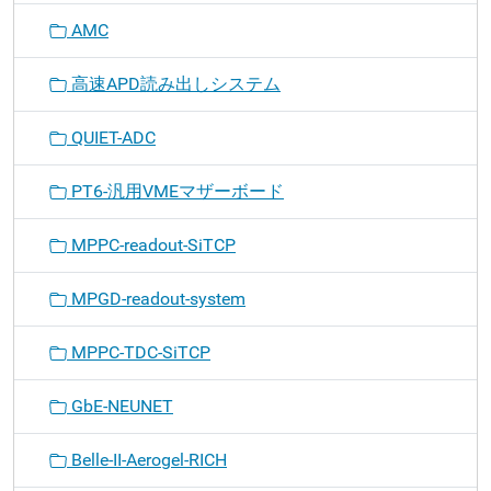
AMC
高速APD読み出しシステム
QUIET-ADC
PT6-汎用VMEマザーボード
MPPC-readout-SiTCP
MPGD-readout-system
MPPC-TDC-SiTCP
GbE-NEUNET
Belle-II-Aerogel-RICH